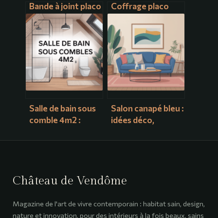
Bande à joint placo
Coffrage placo
: conseils
sans rail :
essentiels pour
méthodes simples
des joints invisibles
et astuces de pro
Salle de bain sous
Salon canapé bleu :
comble 4m2 :
idées déco,
idées et plans pour
associations de
optimiser chaque
couleurs et styles
centimètre
tendance
Château de Vendôme
Magazine de l'art de vivre contemporain : habitat sain, design,
nature et innovation, pour des intérieurs à la fois beaux, sains