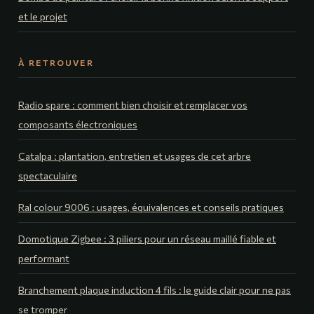
et le projet
À RETROUVER
Radio spare : comment bien choisir et remplacer vos
composants électroniques
Catalpa : plantation, entretien et usages de cet arbre
spectaculaire
Ral colour 9006 : usages, équivalences et conseils pratiques
Domotique Zigbee : 3 piliers pour un réseau maillé fiable et
performant
Branchement plaque induction 4 fils : le guide clair pour ne pas
se tromper