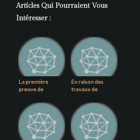
Articles Qui Pourraient Vous
Intéresser :
La première
En raison des
preuve de
travaux de
l’existence d’un
restauration du
point fortifié à
château, la nuit
Vendôme se
des légendes
trouve dans le
suspend son
traité de d’Andelot
événement pour
rédigé en
deux ans