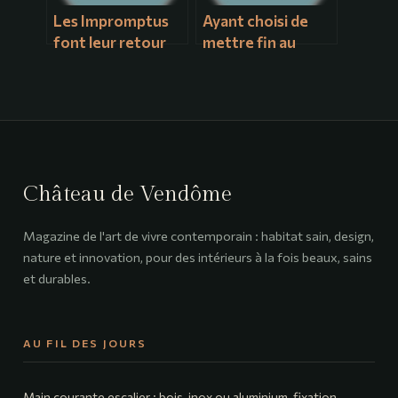
Les Impromptus
Ayant choisi de
font leur retour
mettre fin au
avec des surprises
lâcher de
incroyables !
lanternes célestes
pour préserver
l’environnement,
l’association a
décidé de
conserver
Château de Vendôme
l’événement Noël
au Château sous
Magazine de l'art de vivre contemporain : habitat sain, design,
une nouvelle
nature et innovation, pour des intérieurs à la fois beaux, sains
forme.
et durables.
AU FIL DES JOURS
Main courante escalier : bois, inox ou aluminium, fixation