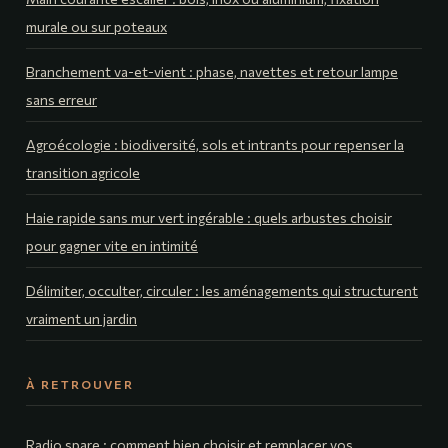
murale ou sur poteaux
Branchement va-et-vient : phase, navettes et retour lampe
sans erreur
Agroécologie : biodiversité, sols et intrants pour repenser la
transition agricole
Haie rapide sans mur vert ingérable : quels arbustes choisir
pour gagner vite en intimité
Délimiter, occulter, circuler : les aménagements qui structurent
vraiment un jardin
À RETROUVER
Radio spare : comment bien choisir et remplacer vos