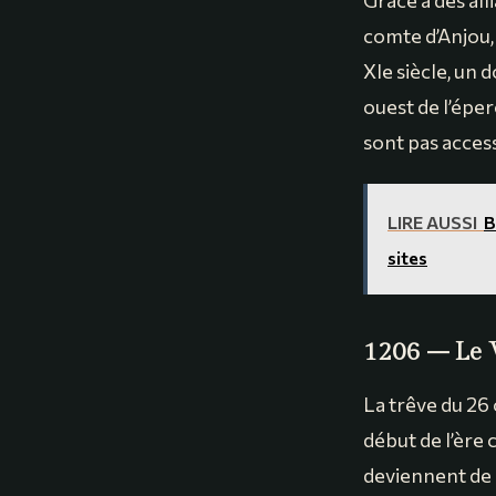
Grâce à des all
comte d’Anjou, 
XIe siècle, un d
ouest de l’éper
sont pas access
LIRE AUSSI
B
sites
1206 – Le 
La trêve du 26
début de l’ère
deviennent de 