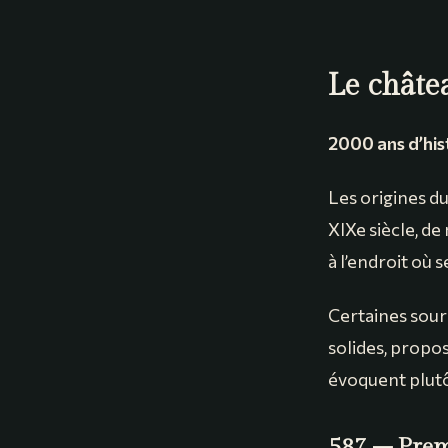
Le chât
2000 ans d’his
Les origines d
XIXe siècle, de
à l’endroit où s
Certaines sour
solides, propos
évoquent plutô
587 – Premi