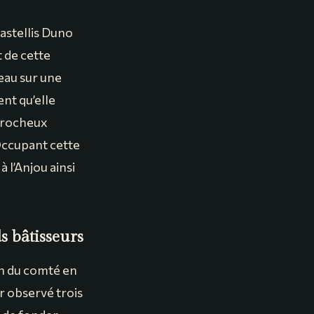
astellis Duno
 de cette
teau sur une
nt qu’elle
n rocheux
Occupant cette
à l’Anjou ainsi
 bâtisseurs
on du comté en
ir observé trois