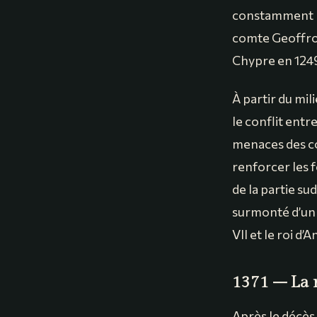
constamment le
comte Geoffroy 
Chypre en 1249
À partir du mil
le conflit entr
menaces des co
renforcer les f
de la partie sud
surmonté d’un 
VII et le roi d
1371 – La 
Après le décès 