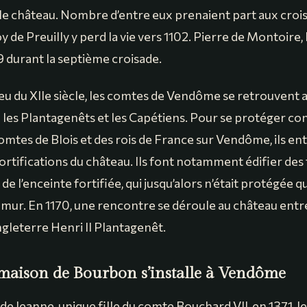
 château. Nombre d’entre eux prenaient part aux crois
de Preuilly y perd la vie vers 1102. Pierre de Montoire, lu
 durant la septième croisade.
ieu du XIIe siècle, les comtes de Vendôme se retrouvent 
e les Plantagenêts et les Capétiens. Pour se protéger con
mtes de Blois et des rois de France sur Vendôme, ils e
ortifications du château. Ils font notamment édifier des 
 de l’enceinte fortifiée, qui jusqu’alors n’était protégée q
mur. En 1170, une rencontre se déroule au château entre 
’Angleterre Henri II Plantagenêt.
maison de Bourbon s’installe à Vendôme
de Jeanne, unique fille du comte Bouchard VII, en 1371, l