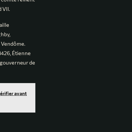
 VII.
ille
ghby,
de Vendôme.
1426, Étienne
é gouverneur de
vérifier avant