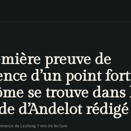
emière preuve de
tence d’un point fort
me se trouve dans 
 de d’Andelot rédigé
émence de Lestang
·
7 min de lecture