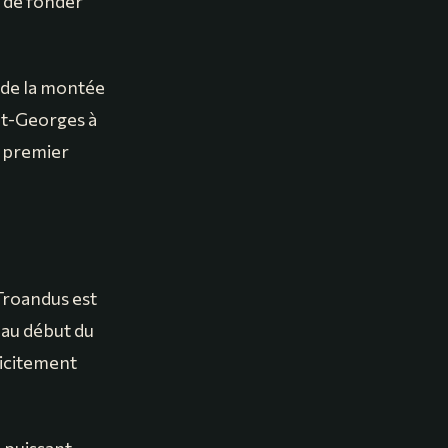
e de fonder
 de la montée
int-Georges à
e premier
 Troandus est
au début du
licitement