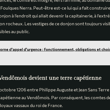
iances, le comté est intégré, vers l’an mille, au domaine d
Foulques Nerra. Peut-être est-ce lui qui a fait construire
onjon à l’endroit qui allait devenir la capitainerie, à l’ext
on rocheux. Les vestiges de ce donjon sont toujours visi
ibles au public.
orne d'appel d'urgence : fonctionnement, obligations et choi
Vendômois devient une terre capétienne
 octobre 1206 entre Philippe Auguste et Jean Sans Terre
 capétienne au Vendômois. Par conséquent, les comtes
loyaux vassaux du roi de France.