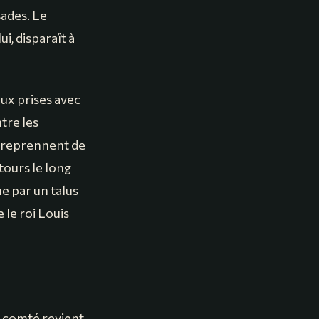
ades. Le
i, disparaît à
aux prises avec
tre les
ntreprennent de
tours le long
ue par un talus
le roi Louis
e comté revient