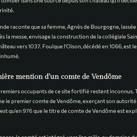
es tomber dans une source depuis son château qu’il décid
rinité.
nde raconte que sa femme, Agnès de Bourgogne, lassée
s la messe, envisage la construction de la collégiale Sa
château vers 1037. Foulque l’Oison, décédé en 1066, est l
 inhumé.
ière mention d’un comte de Vendôme
premiers occupants de ce site fortifié restent inconnus.
 le premier comte de Vendôme, exerçant son autorité 
n’est qu’en 976 que le titre de comte de Vendôme est exp