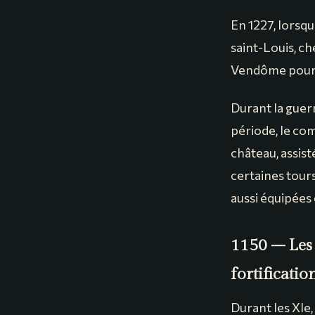
En 1227, lorsqu
saint-Louis, ch
Vendôme pour s
Durant la guer
période, le co
château, assist
certaines tour
aussi équipées 
1150 – Les
fortificati
Durant les XIe,