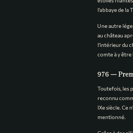
étoiles filant
l’abbaye de la T
Une autre lége
au château aprè
l’intérieur du 
comte à y être
976 – Prem
Toutefois, les 
reconnu comme
IXe siècle. Ce 
mentionné.