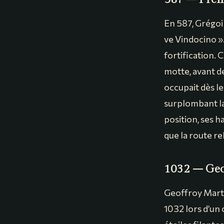
En 587, Grégoi
ve Vindocino »
fortification. 
motte, avant d
occupait dès l
surplombant la
position, ses ha
que la route re
1032 – Geof
Geoffroy Marte
1032 lors d’un 