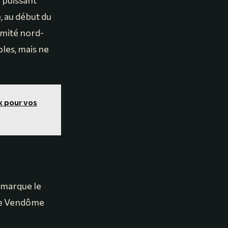
u puissant
, au début du
rémité nord-
bles, mais ne
x pour vos
 marque le
 de Vendôme