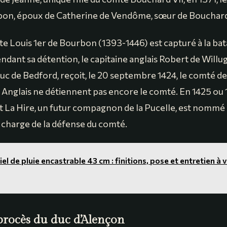
bon, époux de Catherine de Vendôme, sœur de Bouchard
te Louis 1er de Bourbon (1393-1446) est capturé à la bata
ndant sa détention, le capitaine anglais Robert de Willu
duc de Bedford, reçoit, le 20 septembre 1424, le comté 
 Anglais ne détiennent pas encore le comté. En 1425 ou 
dit La Hire, un futur compagnon de la Pucelle, est nomm
 en charge de la défense du comté.
iel de pluie encastrable 43 cm : finitions, pose et entretien à 
procès du duc d’Alençon