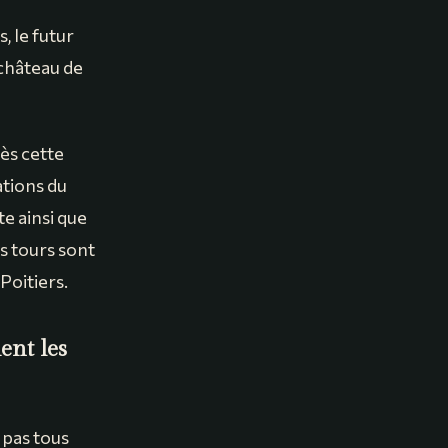
, le futur
 château de
ès cette
ations du
te ainsi que
s tours sont
Poitiers.
nt les
 pas tous