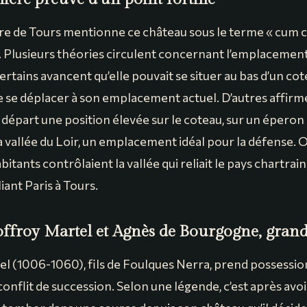
re de Tours mentionne ce château sous le terme « cum c
. Plusieurs théories circulent concernant l’emplacement
Certains avancent qu’elle pouvait se situer au bas d’un co
e se déplacer à son emplacement actuel. D’autres affirme
e départ une position élevée sur le coteau, sur un épero
 vallée du Loir, un emplacement idéal pour la défense. 
bitants contrôlaient la vallée qui reliait le pays chartrain 
liant Paris à Tours.
froy Martel et Agnès de Bourgogne, grands
l (1006-1060), fils de Foulques Nerra, prend possessi
conflit de succession. Selon une légende, c’est après avo