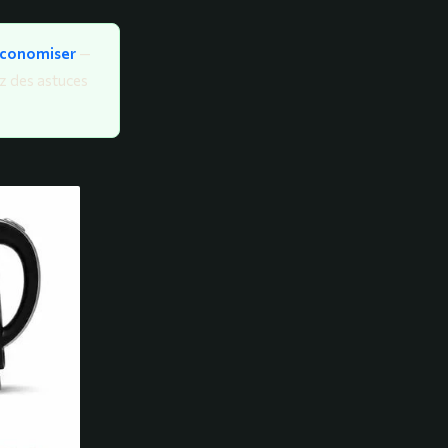
 économiser
—
ez des astuces