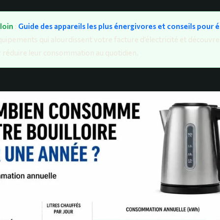
 loin
:
Guide des appareils les plus énergivores et conseils pour
équipements qui alourdissent votre facture d’électricité et découvr
 réduire leur consommation au quotidien.