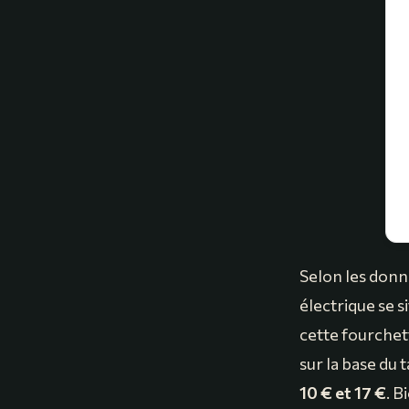
Selon les donn
électrique se s
cette fourchett
sur la base du t
10 € et 17 €
. B