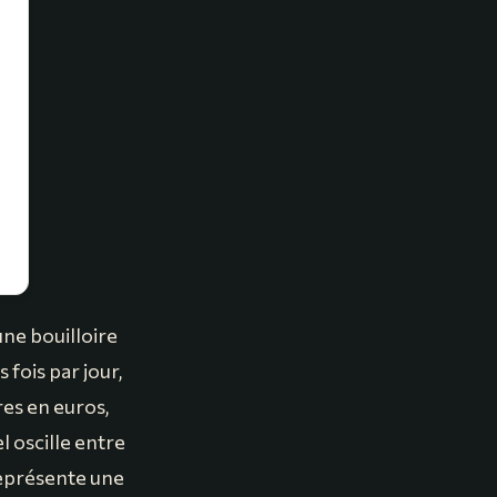
ne bouilloire
s fois par jour,
res en euros,
el oscille entre
représente une