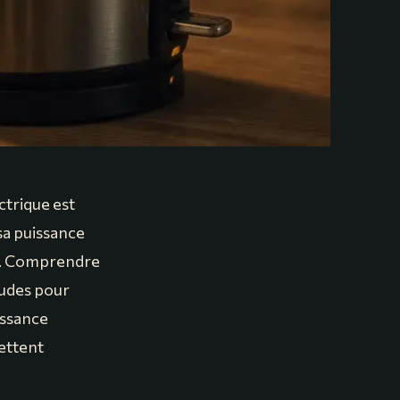
ctrique est
 sa puissance
ue. Comprendre
tudes pour
uissance
mettent